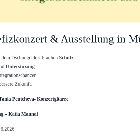
fizkonzert & Ausstellung in M
s dem Dschungeldorf brauhen
Schutz
,
nd
Unterstüzung
Integrationschancen
bessere Zukunft.
Tania Pentcheva- Konzertgitarre
ng – Katia Mannai
.6.2026