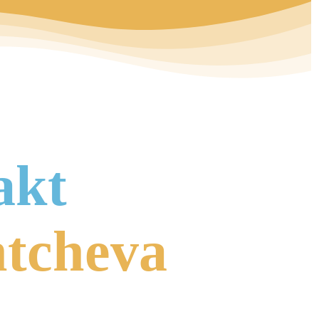
akt
ntcheva