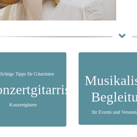
Konzerte in
Musikali
In- und Ou
Münster und
nzertgitarristin
Auftritt
mgebung, im
Begleit
Konzertgitarre
Ausland
für Events und Veranst