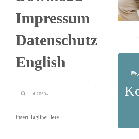
Impressum
Datenschutz
English
Ko
Suche
U
nach:
Insert Tagline Here