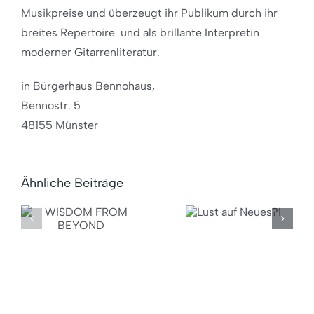
Musikpreise und überzeugt ihr Publikum durch ihr
breites Repertoire und als brillante Interpretin
moderner Gitarrenliteratur.
in Bürgerhaus Bennohaus,
Bennostr. 5
48155 Münster
Ähnliche Beiträge
Lust
Auftritt
M
auf
Integratio
Neues?!
Münster
D
2024