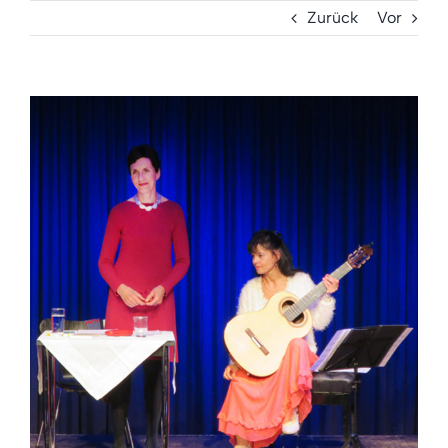
Zurück
Vor
Zeige
grösseres
Bild