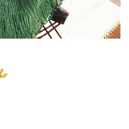
hr
Konzert des