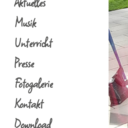
Aktuelles
Musik
Unterricht
Presse
Fotogalerie
Kontakt
Download