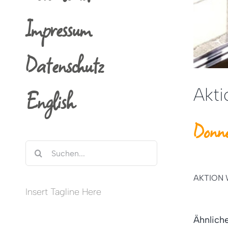
Impressum
Datenschutz
Akt
English
Donne
Suche
nach:
AKTION 
Insert Tagline Here
Ähnlich