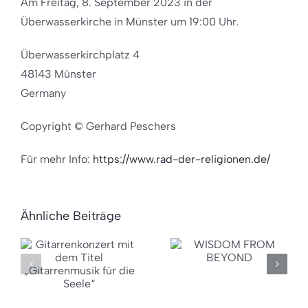
Am Freitag, 8. September 2023 in der
Überwasserkirche in Münster um 19:00 Uhr.
Überwasserkirchplatz 4
48143 Münster
Germany
Copyright © Gerhard Peschers
Für mehr Info:
https://www.rad-der-religionen.de/
onzert
Ähnliche Beiträge
Lust
WISDOM
auf
FROM
Neues
nmusik
BEYOND