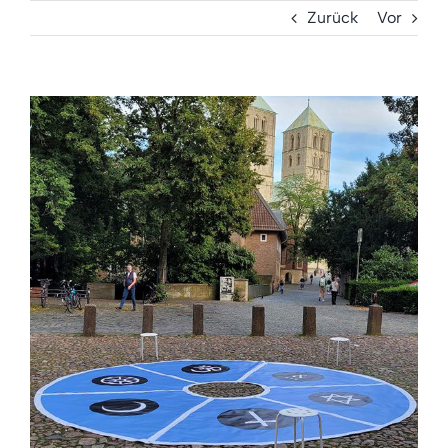
Zurück
Vor
Zeige
grösseres
Bild